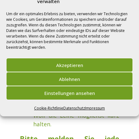
verwalten
zurückziehen
Im Normalfall zieht sich der
Um dir ein optimales Erlebnis zu bieten, verwenden wir Technologien
Wolf von selbst zurück, falls
wie Cookies, um Geräteinformationen zu speichern und/oder darauf
zuzugreifen. Wenn du diesen Technologien zustimmst, können wir
nicht machen Sie sich durch,
Daten wie das Surfverhalten oder eindeutige IDs auf dieser Website
verarbeiten. Wenn du deine Zustimmung nicht erteilst oder
z.B. Rufe, starkes Gestikulieren
zurückziehst, können bestimmte Merkmale und Funktionen
und klatschen, bemerkbar
beeinträchtigt werden.
Bei weiterer Annäherung des
Tieres mit Gegenständen
Akzeptieren
werfen
Ablehnen
Hundehalter sollten in
Wolfsgebieten ihren Hund an
Einstellungen ansehen
der Leine halten. Bei einem
Zusammentreffen mit dem
Cookie-Richtlinie
Datenschutz
Impressum
Wolf die Leine möglichst kurz
halten.
Bitte melden Sie jede