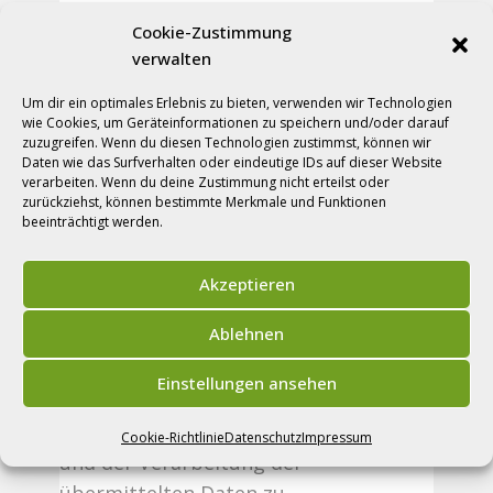
Sind Sie ein Mensch, dann tragen Sie hier bitte ein JA ein
Cookie-Zustimmung
verwalten
Datenschutz
*
Um dir ein optimales Erlebnis zu bieten, verwenden wir Technologien
sie mussen uns die Verarbeitung Ihrer Daten
wie Cookies, um Geräteinformationen zu speichern und/oder darauf
gestatten
zuzugreifen. Wenn du diesen Technologien zustimmst, können wir
Ich bin/Wir sind mit der Verarbeitung
Daten wie das Surfverhalten oder eindeutige IDs auf dieser Website
meiner/unserer Daten einverstanden
verarbeiten. Wenn du deine Zustimmung nicht erteilst oder
zurückziehst, können bestimmte Merkmale und Funktionen
Datenschutzerklärung der
beeinträchtigt werden.
Ortsgemeinde Auw bei
Akzeptieren
Prüm
Ablehnen
Mit dem Absenden dieses Formulars
Einstellungen ansehen
stimme(n) ich/wir der
Datenschutzerklärung
dieser
Website
Cookie-Richtlinie
Datenschutz
Impressum
und der Verarbeitung der