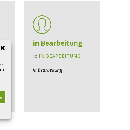
in Bearbeitung
de
IN BEARBEITUNG
sen
in Bearbeitung
IDs
en