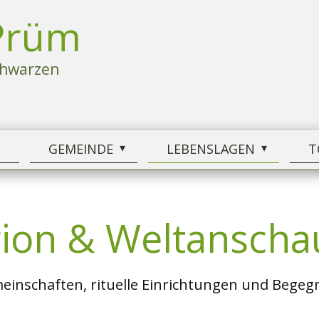
Prüm
chwarzen
M
GEMEINDE
LEBENSLAGEN
T
gion & Weltansch
einschaften, rituelle Einrichtungen und Bege