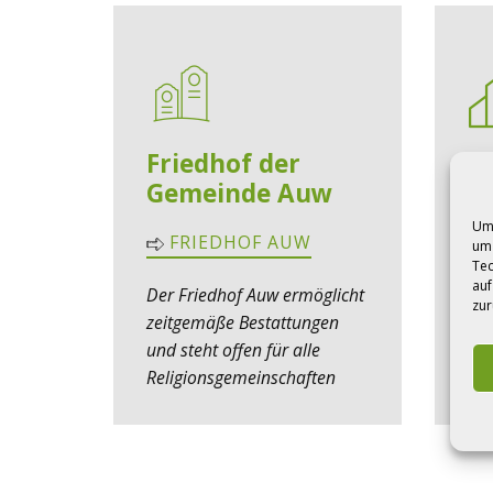
Friedhof der
k
Gemeinde Auw
K
Um 
FRIEDHOF AUW
um 
Tec
auf
Der Friedhof Auw ermöglicht
Pf
zur
zeitgemäße Bestattungen
und steht offen für alle
Religionsgemeinschaften