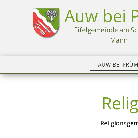
Auw bei 
Eife​lgemeinde am S
Mann
AUW BEI PRÜ
Reli
Religionsgem