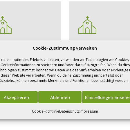
atholische
evangelische
Cookie-Zustimmung verwalten
irchengemeinde
Kirchengemein
dir ein optimales Erlebnis zu bieten, verwenden wir Technologien wie Cookies,
ST. PETER & PAUL
EVANGELISCHE
Geräteinformationen zu speichern und/oder darauf zuzugreifen. Wenn du die
KIRCHE PRÜM
hnologien zustimmst, können wir Daten wie das Surfverhalten oder eindeutige 
 dieser Website verarbeiten. Wenn du deine Zustimmung nicht erteilst oder
arrgemeinde
ückziehst, können bestimmte Merkmale und Funktionen beeinträchtigt werden.
Kirchengemeinde
Akzeptieren
Ablehnen
Einstellungen anseh
Cookie-Richtlinie
Datenschutz
Impressum