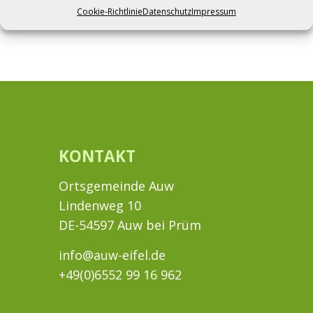
pages for your content. Have fun!
Cookie-Richtlinie
Datenschutz
Impressum
KONTAKT
Ortsgemeinde Auw
Lindenweg 10
DE-54597 Auw bei Prüm
info@auw-eifel.de
+49(0)6552 99 16 962