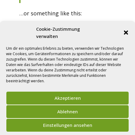
…or something like this:
Cookie-Zustimmung
verwalten
The XYZ Doohickey Company was
founded in 1971, and has been
Um dir ein optimales Erlebnis zu bieten, verwenden wir Technologien
providing quality doohickeys to the
wie Cookies, um Geräteinformationen zu speichern und/oder darauf
zuzugreifen. Wenn du diesen Technologien zustimmst, können wir
public ever since. Located in
Daten wie das Surfverhalten oder eindeutige IDs auf dieser Website
Gotham City, XYZ employs over
verarbeiten. Wenn du deine Zustimmung nicht erteilst oder
zurückziehst, können bestimmte Merkmale und Funktionen
2,000 people and does all kinds of
beeinträchtigt werden.
awesome things for the Gotham
community.
Akzeptieren
Ablehnen
As a new WordPress user, you
should go to
your dashboard
to
Einstellungen ansehen
delete this page and create new